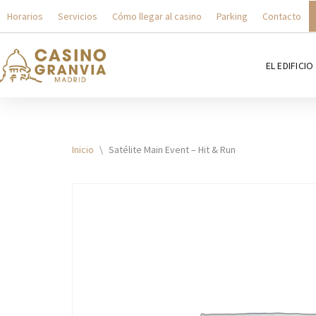
Horarios
Servicios
Cómo llegar al casino
Parking
Contacto
Saltar
al
EL EDIFICIO
contenido
Inicio
\
Satélite Main Event – Hit & Run