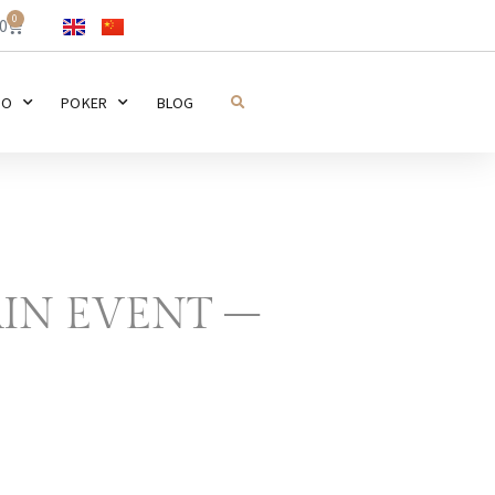
0
0
NO
POKER
BLOG
AIN EVENT –