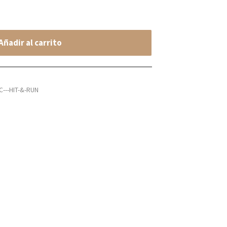
Añadir al carrito
C---HIT-&-RUN