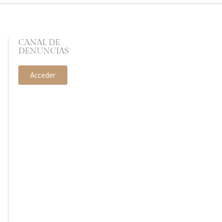
CANAL DE
DENUNCIAS
Acceder