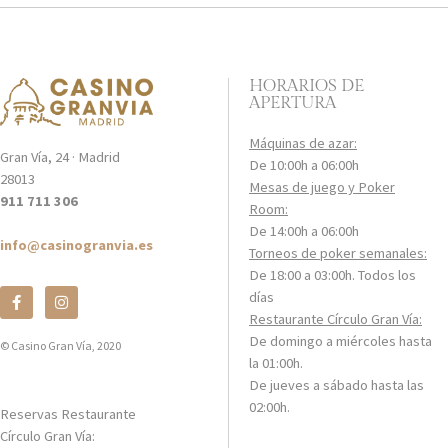
HORARIOS DE
APERTURA
Máquinas de azar:
Gran Vía, 24 · Madrid
De 10:00h a 06:00h
28013
Mesas de juego y Poker
911 711 306
Room:
De 14:00h a 06:00h
info@casinogranvia.es
Torneos de poker semanales:
De 18:00 a 03:00h. Todos los
días
Restaurante Círculo Gran Vía:
De domingo a miércoles hasta
© Casino Gran Vía, 2020
la 01:00h.
De jueves a sábado hasta las
02:00h.
Reservas Restaurante
Círculo Gran Vía: