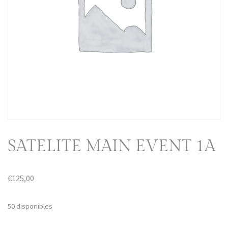
SATELITE MAIN EVENT 1A
€
125,00
50 disponibles