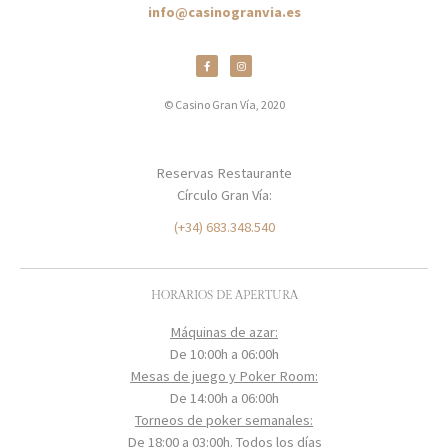
info@casinogranvia.es
© Casino Gran Vía, 2020
Reservas Restaurante
Círculo Gran Vía:
(+34) 683.348.540
HORARIOS DE APERTURA
Máquinas de azar:
De 10:00h a 06:00h
Mesas de juego y Poker Room:
De 14:00h a 06:00h
Torneos de poker semanales:
De 18:00 a 03:00h. Todos los días