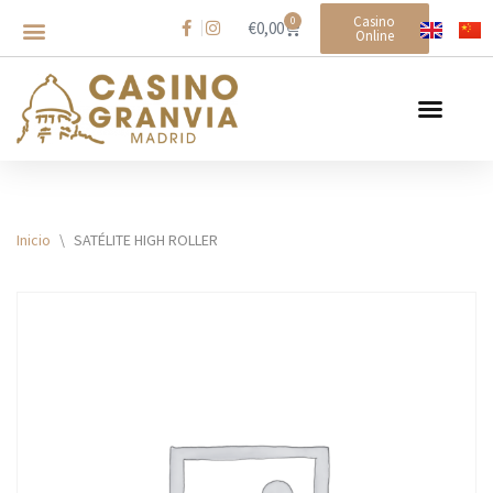
Casino
0
€
0,00
Online
Saltar
al
contenido
Inicio
\
SATÉLITE HIGH ROLLER