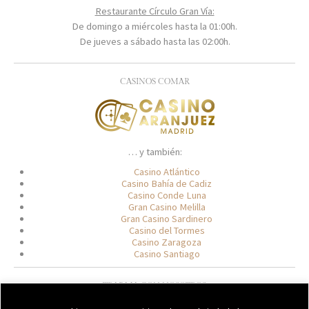
Restaurante Círculo Gran Vía:
De domingo a miércoles hasta la 01:00h.
De jueves a sábado hasta las 02:00h.
CASINOS COMAR
… y también:
Casino Atlántico
Casino Bahía de Cadiz
Casino Conde Luna
Gran Casino Melilla
Gran Casino Sardinero
Casino del Tormes
Casino Zaragoza
Casino Santiago
TRABAJA CON NOSOTROS