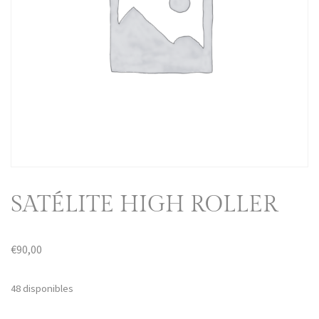
SATÉLITE HIGH ROLLER
€
90,00
48 disponibles