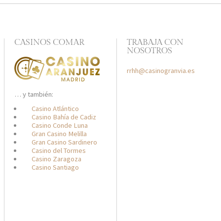
CASINOS COMAR
TRABAJA CON
NOSOTROS
rrhh@casinogranvia.es
… y también:
Casino Atlántico
Casino Bahía de Cadiz
Casino Conde Luna
Gran Casino Melilla
Gran Casino Sardinero
Casino del Tormes
Casino Zaragoza
Casino Santiago