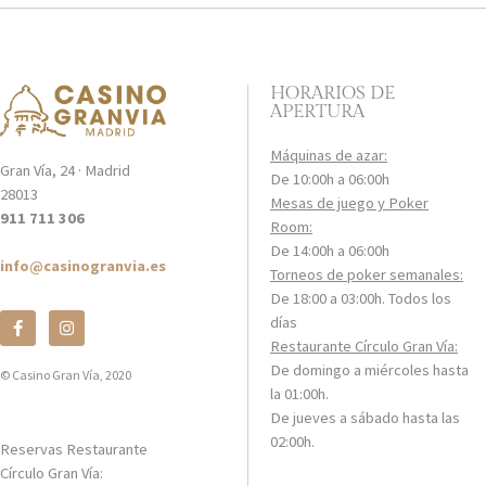
HORARIOS DE
APERTURA
Máquinas de azar:
Gran Vía, 24 · Madrid
De 10:00h a 06:00h
28013
Mesas de juego y Poker
911 711 306
Room:
De 14:00h a 06:00h
info@casinogranvia.es
Torneos de poker semanales:
De 18:00 a 03:00h. Todos los
días
Restaurante Círculo Gran Vía:
De domingo a miércoles hasta
© Casino Gran Vía, 2020
la 01:00h.
De jueves a sábado hasta las
02:00h.
Reservas Restaurante
Círculo Gran Vía: