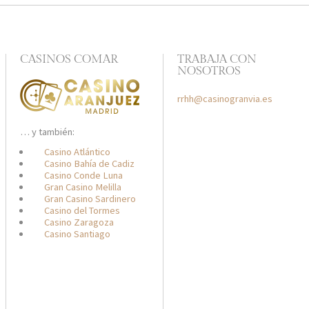
CASINOS COMAR
TRABAJA CON
NOSOTROS
rrhh@casinogranvia.es
… y también:
Casino Atlántico
Casino Bahía de Cadiz
Casino Conde Luna
Gran Casino Melilla
Gran Casino Sardinero
Casino del Tormes
Casino Zaragoza
Casino Santiago