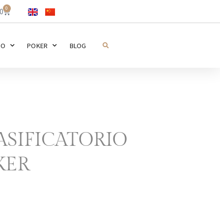
0
0
NO
POKER
BLOG
ASIFICATORIO
KER