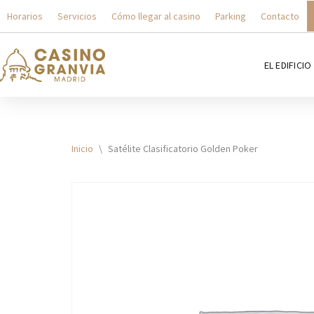
Horarios
Servicios
Cómo llegar al casino
Parking
Contacto
Saltar
al
EL EDIFICIO
contenido
Inicio
\
Satélite Clasificatorio Golden Poker