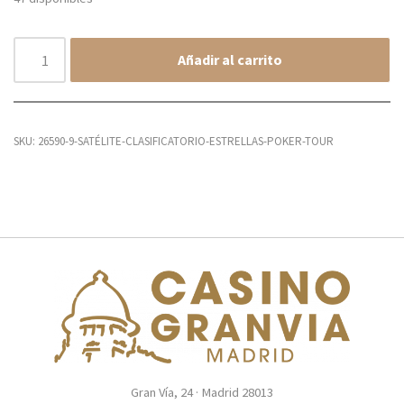
Añadir al carrito
SKU:
26590-9-SATÉLITE-CLASIFICATORIO-ESTRELLAS-POKER-TOUR
Gran Vía, 24 · Madrid 28013