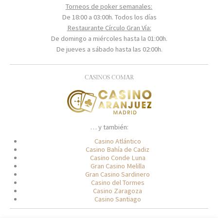
Torneos de poker semanales:
De 18:00 a 03:00h. Todos los días
Restaurante Círculo Gran Vía:
De domingo a miércoles hasta la 01:00h.
De jueves a sábado hasta las 02:00h.
CASINOS COMAR
… y también:
Casino Atlántico
Casino Bahía de Cadiz
Casino Conde Luna
Gran Casino Melilla
Gran Casino Sardinero
Casino del Tormes
Casino Zaragoza
Casino Santiago