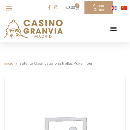
Casino
0
€
0,00
Online
Saltar
al
contenido
Inicio
\
Satélite Clasificatorio Estrellas Poker Tour