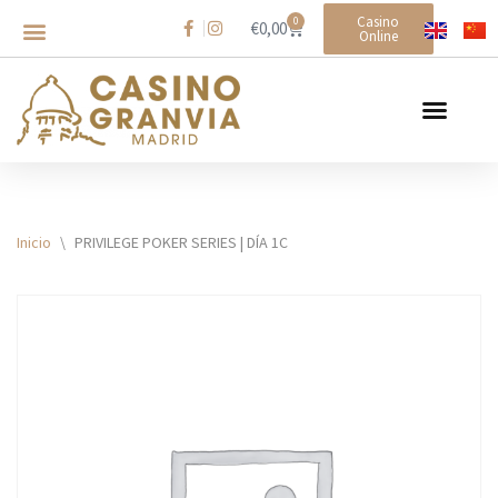
Casino
0
€
0,00
Online
Saltar
al
contenido
Inicio
\
PRIVILEGE POKER SERIES | DÍA 1C