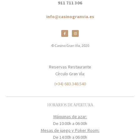
911 711 306
info@casinogranvia.es
© Casino Gran Vía, 2020
Reservas Restaurante
Círculo Gran Vía:
(+34) 683.348.540
HORARIOS DE APERTURA
Máquinas de azar:
De 10:00h a 06:00h
Mesas de juego y Poker Room:
De 14:00h a 06:00h