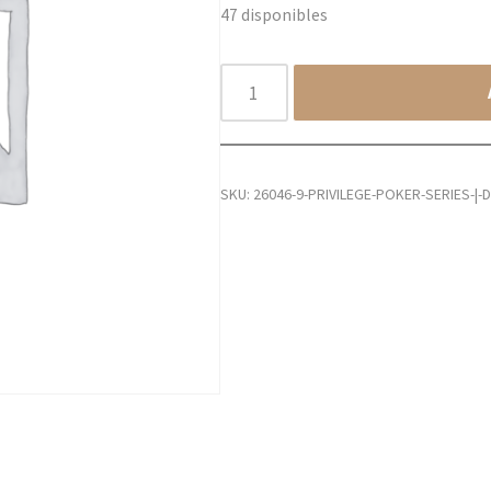
47 disponibles
SKU:
26046-9-PRIVILEGE-POKER-SERIES-|-D