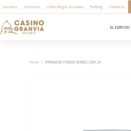
Horarios
Servicios
Cómo llegar al casino
Parking
Contacto
Saltar
al
EL EDIFICIO
contenido
Inicio
\
PRIVILEGE POKER SERIES | DÍA 1A