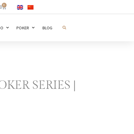
0
0
NO
POKER
BLOG
OKER SERIES |