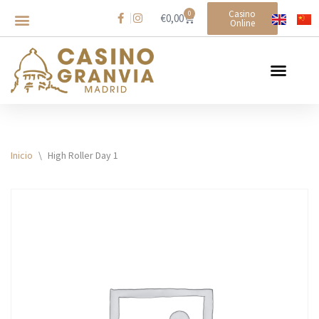
Casino
0
€
0,00
Online
Saltar
al
contenido
Inicio
\
High Roller Day 1