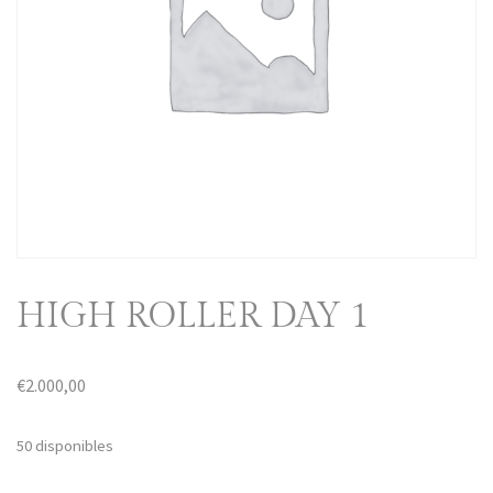
HIGH ROLLER DAY 1
€
2.000,00
50 disponibles