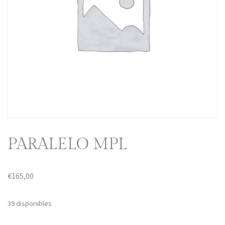
PARALELO MPL
€
165,00
39 disponibles