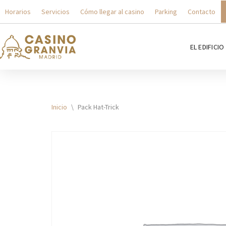
Horarios
Servicios
Cómo llegar al casino
Parking
Contacto
Saltar
al
EL EDIFICIO
contenido
Inicio
\
Pack Hat-Trick