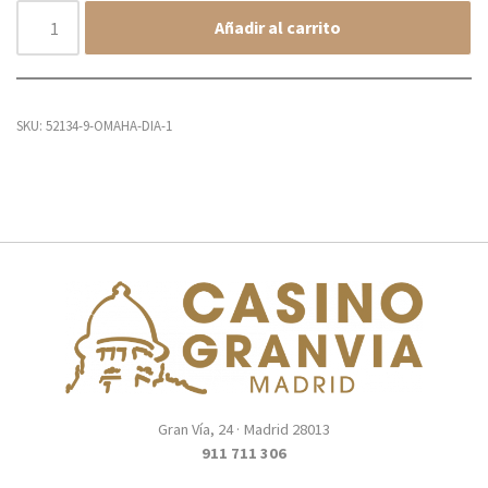
Añadir al carrito
SKU:
52134-9-OMAHA-DIA-1
Gran Vía, 24 · Madrid 28013
911 711 306