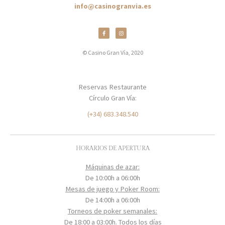
info@casinogranvia.es
© Casino Gran Vía, 2020
Reservas Restaurante
Círculo Gran Vía:
(+34) 683.348.540
HORARIOS DE APERTURA
Máquinas de azar:
De 10:00h a 06:00h
Mesas de juego y Poker Room:
De 14:00h a 06:00h
Torneos de poker semanales:
De 18:00 a 03:00h. Todos los días