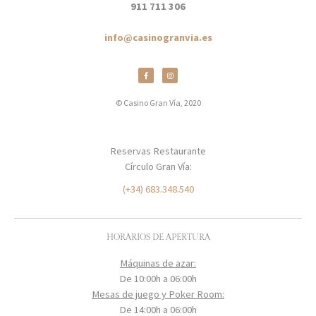
911 711 306
info@casinogranvia.es
© Casino Gran Vía, 2020
Reservas Restaurante
Círculo Gran Vía:
(+34) 683.348.540
HORARIOS DE APERTURA
Máquinas de azar:
De 10:00h a 06:00h
Mesas de juego y Poker Room:
De 14:00h a 06:00h