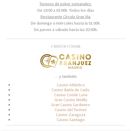
Torneos de poker semanales:
De 18:00 a 03:00h. Todos los días
Restaurante Círculo Gran Vía:
De domingo a miércoles hasta la 01:00h.
De jueves a sábado hasta las 02:00h.
CASINOS COMAR
… y también:
Casino Atlántico
Casino Bahía de Cadiz
Casino Conde Luna
Gran Casino Melilla
Gran Casino Sardinero
Casino del Tormes
Casino Zaragoza
Casino Santiago