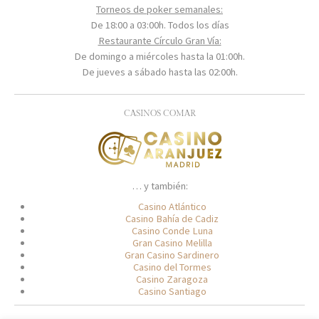
Torneos de poker semanales:
De 18:00 a 03:00h. Todos los días
Restaurante Círculo Gran Vía:
De domingo a miércoles hasta la 01:00h.
De jueves a sábado hasta las 02:00h.
CASINOS COMAR
… y también:
Casino Atlántico
Casino Bahía de Cadiz
Casino Conde Luna
Gran Casino Melilla
Gran Casino Sardinero
Casino del Tormes
Casino Zaragoza
Casino Santiago