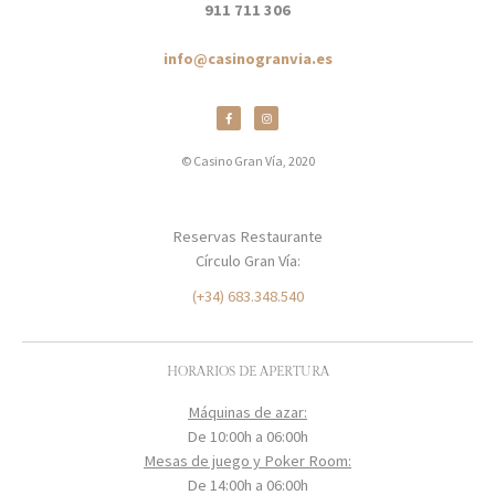
911 711 306
info@casinogranvia.es
© Casino Gran Vía, 2020
Reservas Restaurante
Círculo Gran Vía:
(+34) 683.348.540
HORARIOS DE APERTURA
Máquinas de azar:
De 10:00h a 06:00h
Mesas de juego y Poker Room:
De 14:00h a 06:00h