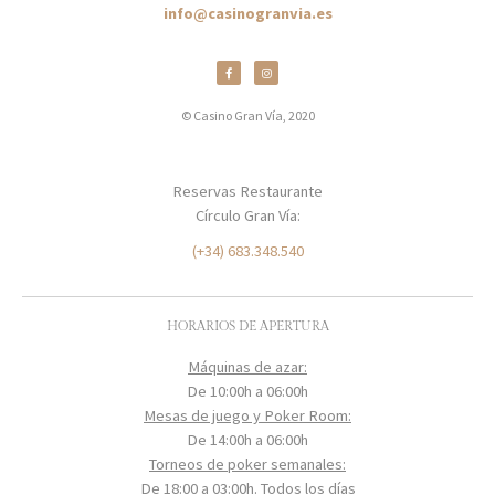
info@casinogranvia.es
© Casino Gran Vía, 2020
Reservas Restaurante
Círculo Gran Vía:
(+34) 683.348.540
HORARIOS DE APERTURA
Máquinas de azar:
De 10:00h a 06:00h
Mesas de juego y Poker Room:
De 14:00h a 06:00h
Torneos de poker semanales:
De 18:00 a 03:00h. Todos los días