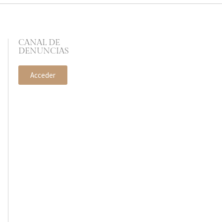
CANAL DE
DENUNCIAS
Acceder