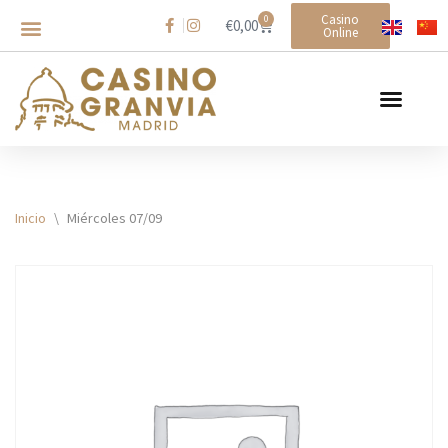
Casino
0
€
0,00
Online
Saltar
al
contenido
Inicio
\
Miércoles 07/09