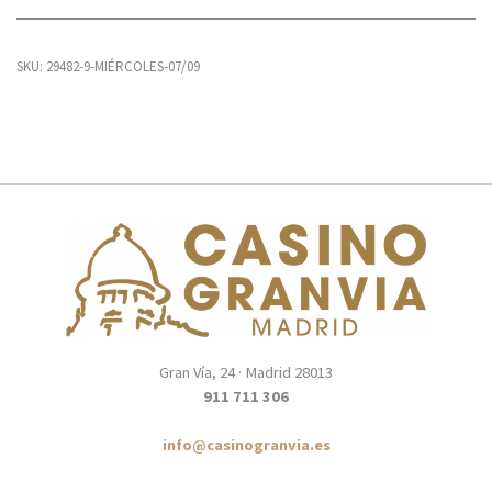
SKU:
29482-9-MIÉRCOLES-07/09
Gran Vía, 24 · Madrid 28013
911 711 306
info@casinogranvia.es