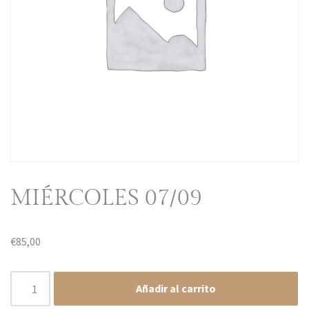
MIÉRCOLES 07/09
€
85,00
Añadir al carrito