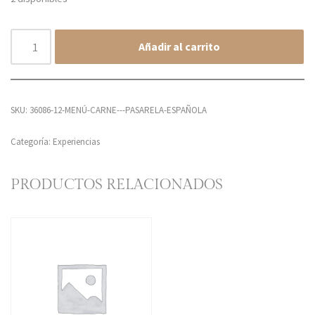
Añadir al carrito
SKU:
36086-12-MENÚ-CARNE---PASARELA-ESPAÑOLA
Categoría:
Experiencias
PRODUCTOS RELACIONADOS