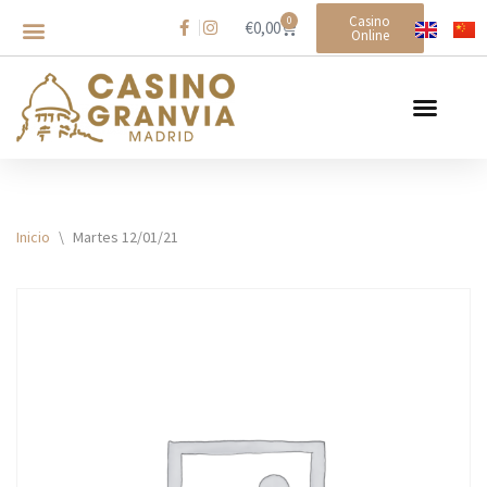
Casino
0
€
0,00
Online
Saltar
al
contenido
Inicio
\
Martes 12/01/21