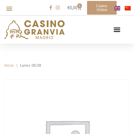
Casino
0
€
0,00
Online
Saltar
al
contenido
Inicio
\
Lunes 08/08