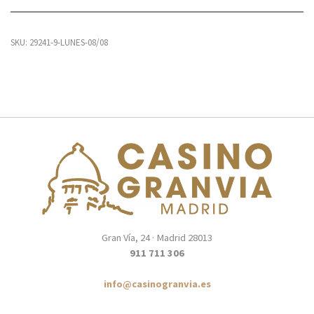
SKU:
29241-9-LUNES-08/08
Gran Vía, 24 · Madrid 28013
911 711 306
info@casinogranvia.es