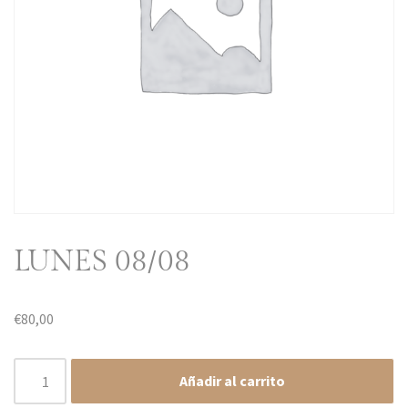
LUNES 08/08
€
80,00
Añadir al carrito