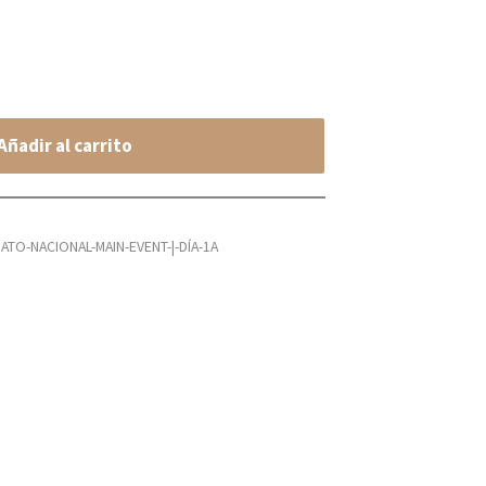
Añadir al carrito
TO-NACIONAL-MAIN-EVENT-|-DÍA-1A