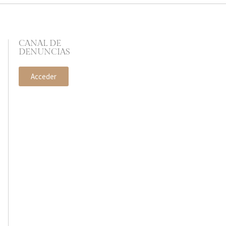
CANAL DE
DENUNCIAS
Acceder