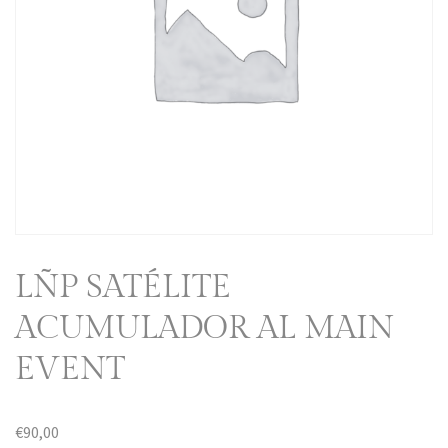
LÑP SATÉLITE
ACUMULADOR AL MAIN
EVENT
€
90,00