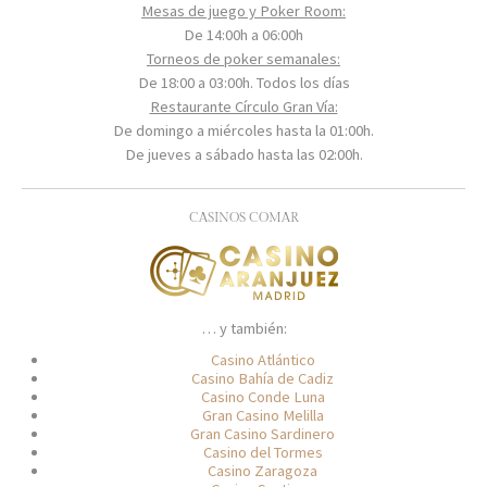
Mesas de juego y Poker Room:
De 14:00h a 06:00h
Torneos de poker semanales:
De 18:00 a 03:00h. Todos los días
Restaurante Círculo Gran Vía:
De domingo a miércoles hasta la 01:00h.
De jueves a sábado hasta las 02:00h.
CASINOS COMAR
… y también:
Casino Atlántico
Casino Bahía de Cadiz
Casino Conde Luna
Gran Casino Melilla
Gran Casino Sardinero
Casino del Tormes
Casino Zaragoza