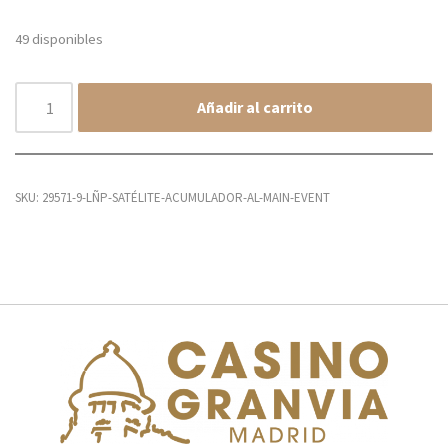
49 disponibles
Añadir al carrito
SKU:
29571-9-LÑP-SATÉLITE-ACUMULADOR-AL-MAIN-EVENT