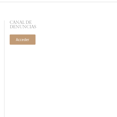
CANAL DE
DENUNCIAS
Acceder