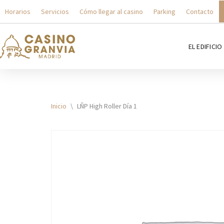
Horarios
Servicios
Cómo llegar al casino
Parking
Contacto
Saltar
al
EL EDIFICIO
contenido
Inicio
\
LÑP High Roller Día 1