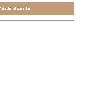
Añadir al carrito