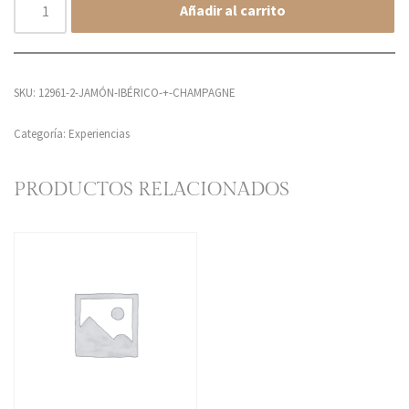
Añadir al carrito
SKU:
12961-2-JAMÓN-IBÉRICO-+-CHAMPAGNE
Categoría:
Experiencias
PRODUCTOS RELACIONADOS