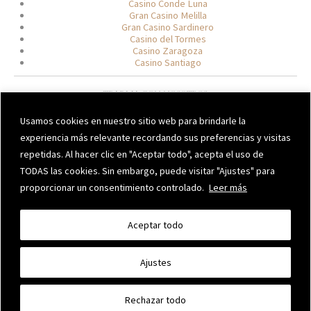
Casino Conde Luna
Gran Casino Melilla
Gran Casino Sardinero
Casino del Tormes
Casino Zaragoza
Casino Santiago
TRABAJA CON NOSOTROS
rrhh@casinogranvia.es
Usamos cookies en nuestro sitio web para brindarle la
experiencia más relevante recordando sus preferencias y visitas
repetidas. Al hacer clic en "Aceptar todo", acepta el uso de
TODAS las cookies. Sin embargo, puede visitar "Ajustes" para
CANAL DE DENUNCIAS
proporcionar un consentimiento controlado.
Leer más
Acceder
Aceptar todo
Ajustes
Rechazar todo