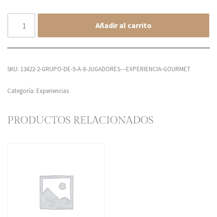
Añadir al carrito
SKU:
13422-2-GRUPO-DE-5-A-8-JUGADORES---EXPERIENCIA-GOURMET
Categoría:
Experiencias
PRODUCTOS RELACIONADOS