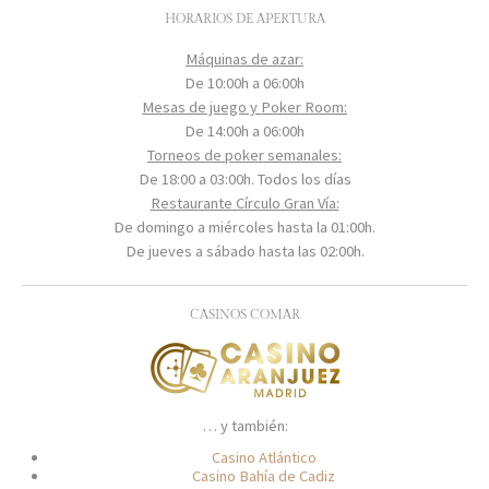
HORARIOS DE APERTURA
Máquinas de azar:
De 10:00h a 06:00h
Mesas de juego y Poker Room:
De 14:00h a 06:00h
Torneos de poker semanales:
De 18:00 a 03:00h. Todos los días
Restaurante Círculo Gran Vía:
De domingo a miércoles hasta la 01:00h.
De jueves a sábado hasta las 02:00h.
CASINOS COMAR
… y también:
Casino Atlántico
Casino Bahía de Cadiz