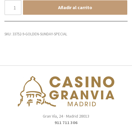
Añadir al carrito
SKU:
33752-9-GOLDEN-SUNDAY-SPECIAL
Gran Vía, 24 · Madrid 28013
911 711 306