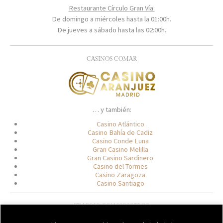
Restaurante Círculo Gran Vía:
De domingo a miércoles hasta la 01:00h.
De jueves a sábado hasta las 02:00h.
CASINOS COMAR
… y también:
Casino Atlántico
Casino Bahía de Cadiz
Casino Conde Luna
Gran Casino Melilla
Gran Casino Sardinero
Casino del Tormes
Casino Zaragoza
Casino Santiago
TRABAJA CON NOSOTROS