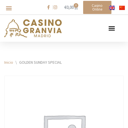
Casino
0
€
0,00
Online
Saltar
al
contenido
Inicio
\
GOLDEN SUNDAY SPECIAL