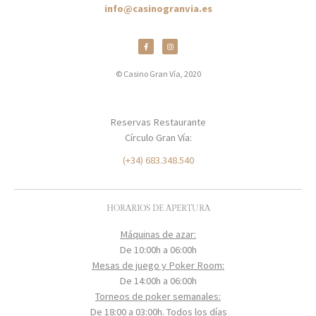
info@casinogranvia.es
© Casino Gran Vía, 2020
Reservas Restaurante
Círculo Gran Vía:
(+34) 683.348.540
HORARIOS DE APERTURA
Máquinas de azar:
De 10:00h a 06:00h
Mesas de juego y Poker Room:
De 14:00h a 06:00h
Torneos de poker semanales:
De 18:00 a 03:00h. Todos los días