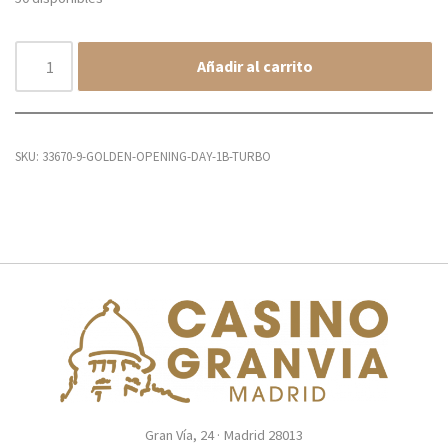
Añadir al carrito
SKU:
33670-9-GOLDEN-OPENING-DAY-1B-TURBO
Gran Vía, 24 · Madrid 28013