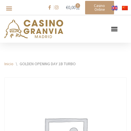
Casino
0
€
0,00
Online
Saltar
al
contenido
Inicio
\
GOLDEN OPENING DAY 1B TURBO