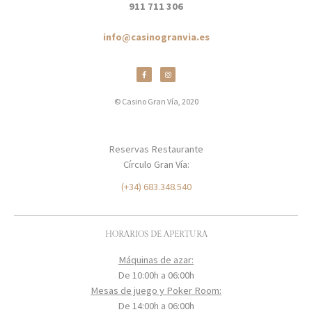
911 711 306
info@casinogranvia.es
© Casino Gran Vía, 2020
Reservas Restaurante
Círculo Gran Vía:
(+34) 683.348.540
HORARIOS DE APERTURA
Máquinas de azar:
De 10:00h a 06:00h
Mesas de juego y Poker Room:
De 14:00h a 06:00h