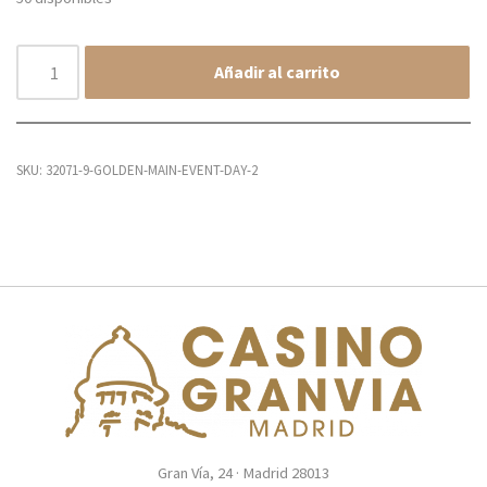
Añadir al carrito
SKU:
32071-9-GOLDEN-MAIN-EVENT-DAY-2
Gran Vía, 24 · Madrid 28013