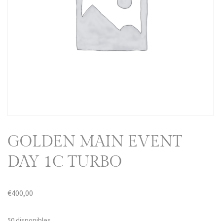
GOLDEN MAIN EVENT
DAY 1C TURBO
€
400,00
50 disponibles