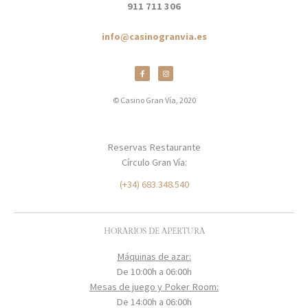
911 711 306
info@casinogranvia.es
© Casino Gran Vía, 2020
Reservas Restaurante
Círculo Gran Vía:
(+34) 683.348.540
HORARIOS DE APERTURA
Máquinas de azar:
De 10:00h a 06:00h
Mesas de juego y Poker Room:
De 14:00h a 06:00h