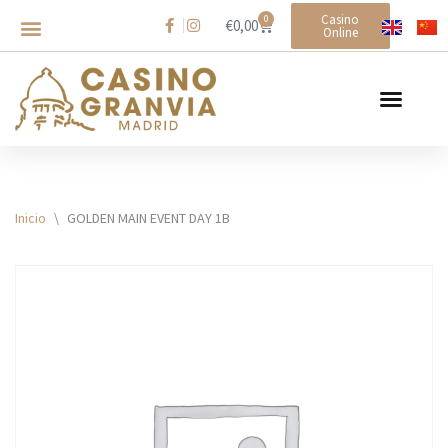
Casino
0
€
0,00
Online
Saltar
al
contenido
Inicio
\
GOLDEN MAIN EVENT DAY 1B