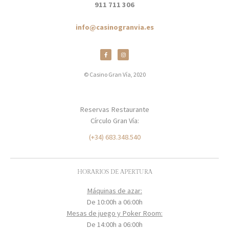
911 711 306
info@casinogranvia.es
© Casino Gran Vía, 2020
Reservas Restaurante
Círculo Gran Vía:
(+34) 683.348.540
HORARIOS DE APERTURA
Máquinas de azar:
De 10:00h a 06:00h
Mesas de juego y Poker Room:
De 14:00h a 06:00h