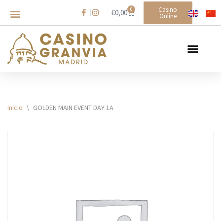
Casino
0
€
0,00
Online
Saltar
al
contenido
Inicio
\
GOLDEN MAIN EVENT DAY 1A