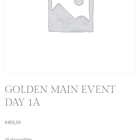
GOLDEN MAIN EVENT
DAY 1A
€
400,00
48 disponibles