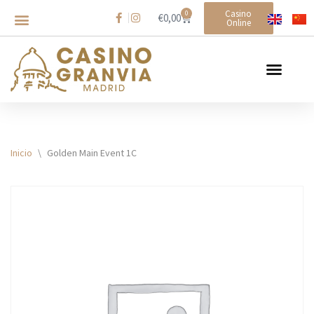
Casino
0
€
0,00
Online
Saltar
al
contenido
Inicio
\
Golden Main Event 1C