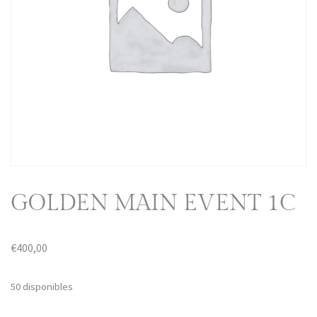
GOLDEN MAIN EVENT 1C
€
400,00
50 disponibles