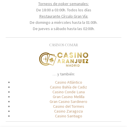
Torneos de poker semanales:
De 18:00 a 03:00h. Todos los días
Restaurante Círculo Gran Vía:
De domingo a miércoles hasta la 01:00h.
De jueves a sábado hasta las 02:00h.
CASINOS COMAR
… y también:
Casino Atlántico
Casino Bahía de Cadiz
Casino Conde Luna
Gran Casino Melilla
Gran Casino Sardinero
Casino del Tormes
Casino Zaragoza
Casino Santiago