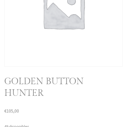
GOLDEN BUTTON
HUNTER
€
105,00
49 disponibles