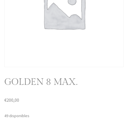
GOLDEN 8 MAX.
€
200,00
49 disponibles