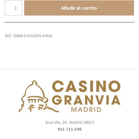
Añadir al carrito
SKU:
25808-9-GOLDEN-8-MAX.
Gran Vía, 24 · Madrid 28013
911 711 306