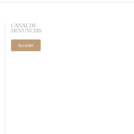
CANAL DE
DENUNCIAS
Acceder