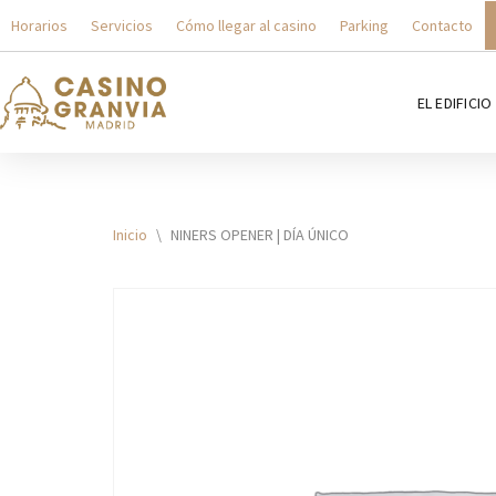
Horarios
Servicios
Cómo llegar al casino
Parking
Contacto
Saltar
al
EL EDIFICIO
contenido
Inicio
\
NINERS OPENER | DÍA ÚNICO