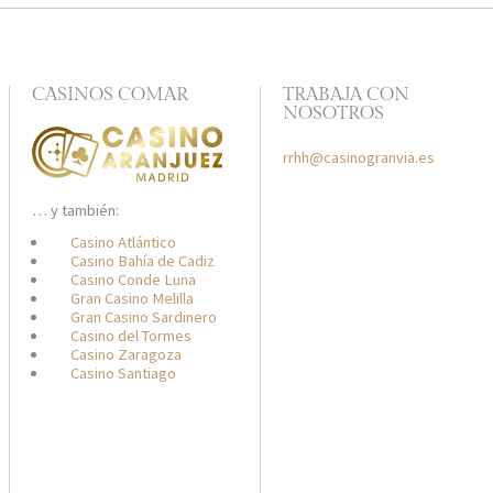
CASINOS COMAR
TRABAJA CON
NOSOTROS
rrhh@casinogranvia.es
… y también:
Casino Atlántico
Casino Bahía de Cadiz
Casino Conde Luna
Gran Casino Melilla
Gran Casino Sardinero
Casino del Tormes
Casino Zaragoza
Casino Santiago