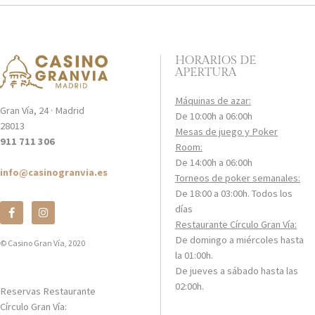
HORARIOS DE
APERTURA
Máquinas de azar:
Gran Vía, 24 · Madrid
De 10:00h a 06:00h
28013
Mesas de juego y Poker
911 711 306
Room:
De 14:00h a 06:00h
info@casinogranvia.es
Torneos de poker semanales:
De 18:00 a 03:00h. Todos los
días
Restaurante Círculo Gran Vía:
De domingo a miércoles hasta
© Casino Gran Vía, 2020
la 01:00h.
De jueves a sábado hasta las
02:00h.
Reservas Restaurante
Círculo Gran Vía: