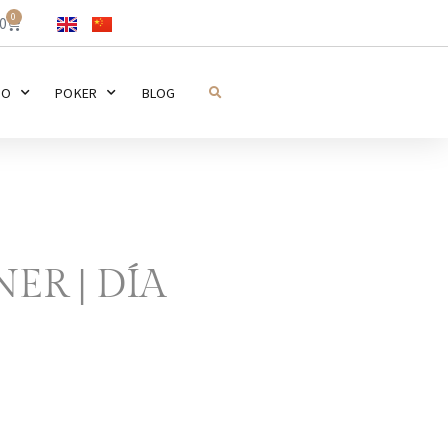
0
0
NO
POKER
BLOG
ER | DÍA