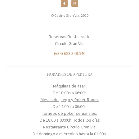
© Casino Gran Vía, 2020
Reservas Restaurante
Círculo Gran Vía:
(+34) 683.348.540
HORARIOS DE APERTURA
Máquinas de azar:
De 10:00h a 06:00h
Mesas de juego y Poker Room:
De 14:00h a 06:00h
Torneos de poker semanales:
De 18:00 a 03:00h. Todos los días
Restaurante Círculo Gran Vía:
De domingo a miércoles hasta la 01:00h.