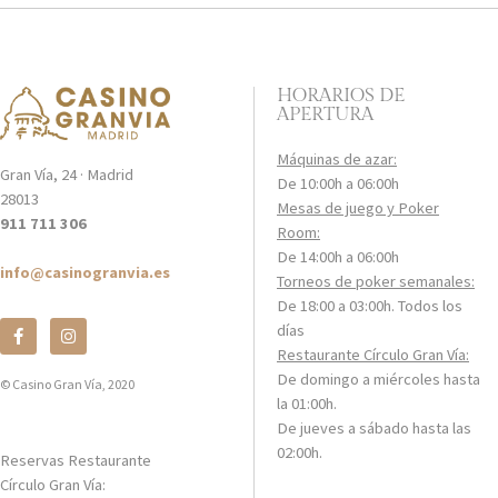
HORARIOS DE
APERTURA
Máquinas de azar:
Gran Vía, 24 · Madrid
De 10:00h a 06:00h
28013
Mesas de juego y Poker
911 711 306
Room:
De 14:00h a 06:00h
info@casinogranvia.es
Torneos de poker semanales:
De 18:00 a 03:00h. Todos los
días
Restaurante Círculo Gran Vía:
De domingo a miércoles hasta
© Casino Gran Vía, 2020
la 01:00h.
De jueves a sábado hasta las
02:00h.
Reservas Restaurante
Círculo Gran Vía: