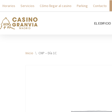
Horarios
Servicios
Cómo llegar al casino
Parking
Contacto
Saltar
al
EL EDIFICIO
contenido
Inicio
\
CNP – Día 1C