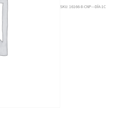
SKU:
16166-8-CNP---DÍA-1C