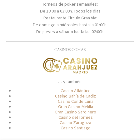
Torneos de poker semanales:
De 18:00 a 03:00h. Todos los días
Restaurante Círculo Gran Vía:
De domingo a miércoles hasta la 01:00h.
De jueves a sábado hasta las 02:00h.
CASINOS COMAR
… y también:
Casino Atlántico
Casino Bahía de Cadiz
Casino Conde Luna
Gran Casino Melilla
Gran Casino Sardinero
Casino del Tormes
Casino Zaragoza
Casino Santiago