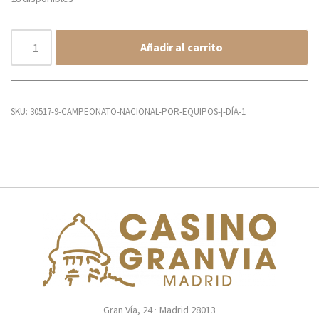
Añadir al carrito
SKU:
30517-9-CAMPEONATO-NACIONAL-POR-EQUIPOS-|-DÍA-1
Gran Vía, 24 · Madrid 28013