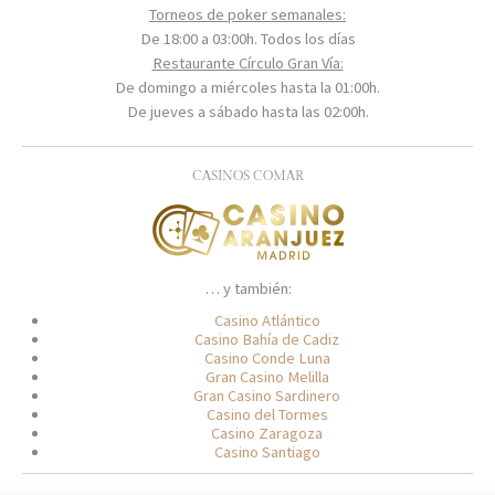
Torneos de poker semanales:
De 18:00 a 03:00h. Todos los días
Restaurante Círculo Gran Vía:
De domingo a miércoles hasta la 01:00h.
De jueves a sábado hasta las 02:00h.
CASINOS COMAR
… y también:
Casino Atlántico
Casino Bahía de Cadiz
Casino Conde Luna
Gran Casino Melilla
Gran Casino Sardinero
Casino del Tormes
Casino Zaragoza
Casino Santiago