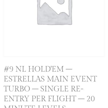
#9 NL HOLD'EM –
ESTRELLAS MAIN EVENT
TURBO – SINGLE RE-
ENTRY PER FLIGHT – 20