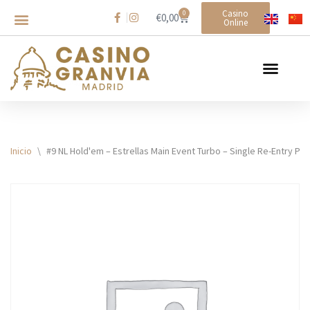
Casino
0
€
0,00
Online
Saltar
al
contenido
Inicio
\
#9 NL Hold'em – Estrellas Main Event Turbo – Single Re-Entry Per 