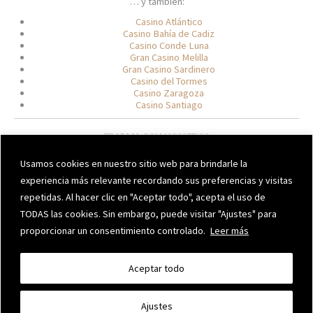
… y también:
Casino Atlántico
Casino Bahía de Cadiz
Casino Conde Luna
Gran Casino Melilla
Gran Casino Sardinero
Casino del Tormes
Casino Zaragoza
Casino Santiago
TRABAJA CON NOSOTROS
rrhh@casinogranvia.es
Usamos cookies en nuestro sitio web para brindarle la
experiencia más relevante recordando sus preferencias y visitas
repetidas. Al hacer clic en "Aceptar todo", acepta el uso de
TODAS las cookies. Sin embargo, puede visitar "Ajustes" para
CANAL DE DENUNCIAS
proporcionar un consentimiento controlado.
Leer más
Acceder
Aceptar todo
Ajustes