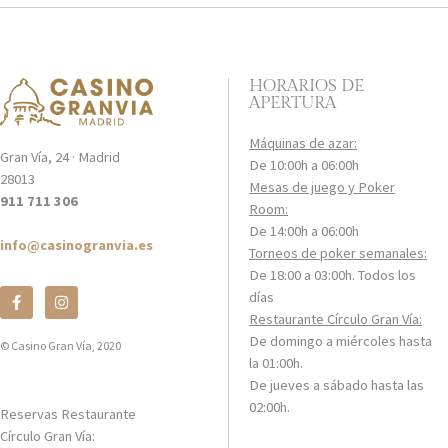
HORARIOS DE
APERTURA
Máquinas de azar:
Gran Vía, 24 · Madrid
De 10:00h a 06:00h
28013
Mesas de juego y Poker
911 711 306
Room:
De 14:00h a 06:00h
info@casinogranvia.es
Torneos de poker semanales:
De 18:00 a 03:00h. Todos los
días
Restaurante Círculo Gran Vía:
De domingo a miércoles hasta
© Casino Gran Vía, 2020
la 01:00h.
De jueves a sábado hasta las
02:00h.
Reservas Restaurante
Círculo Gran Vía: