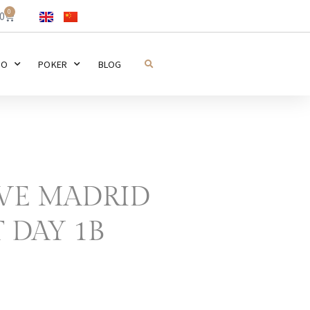
0
0
NO
POKER
BLOG
IVE MADRID
 DAY 1B