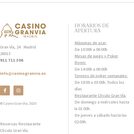
HORARIOS DE
APERTURA
Máquinas de azar:
Gran Vía, 24 · Madrid
De 10:00h a 06:00h
28013
Mesas de juego y Poker
911 711 306
Room:
De 14:00h a 06:00h
info@casinogranvia.es
Torneos de poker semanales:
De 18:00 a 03:00h. Todos los
días
Restaurante Círculo Gran Vía:
De domingo a miércoles hasta
© Casino Gran Vía, 2020
la 01:00h.
De jueves a sábado hasta las
02:00h.
Reservas Restaurante
Círculo Gran Vía: