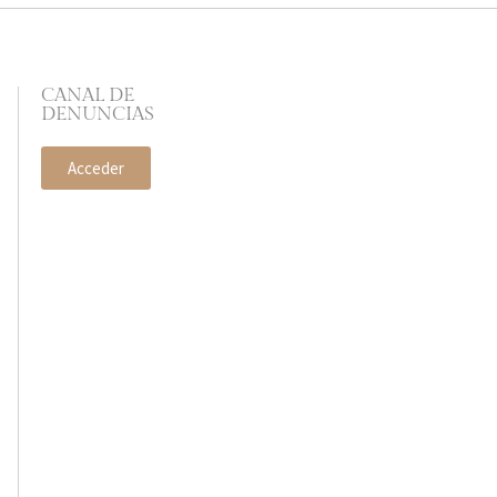
CANAL DE
DENUNCIAS
Acceder