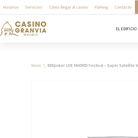
Horarios
Servicios
Cómo llegar al casino
Parking
Contacto
Saltar
al
EL EDIFICIO
contenido
Inicio
\
888poker LIVE MADRID Festival – Super Satellite t