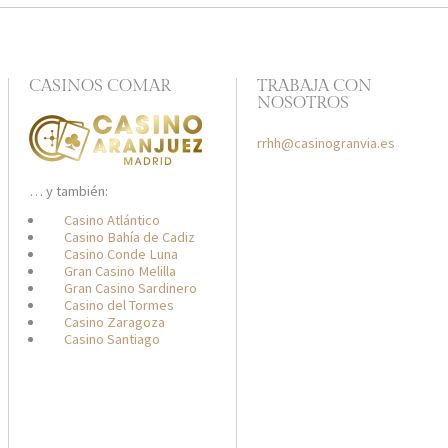
CASINOS COMAR
TRABAJA CON
NOSOTROS
rrhh@casinogranvia.es
… y también:
Casino Atlántico
Casino Bahía de Cadiz
Casino Conde Luna
Gran Casino Melilla
Gran Casino Sardinero
Casino del Tormes
Casino Zaragoza
Casino Santiago