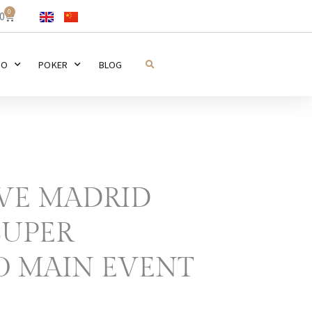
0
0
NO
POKER
BLOG
IVE MADRID
SUPER
TO MAIN EVENT