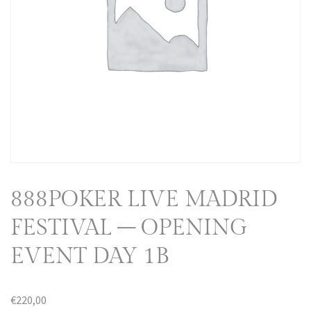
888POKER LIVE MADRID
FESTIVAL – OPENING
EVENT DAY 1B
€
220,00