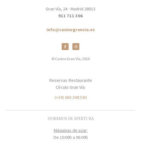
Gran Vía, 24 · Madrid 28013
911 711 306
info@casinogranvia.es
© Casino Gran Vía, 2020
Reservas Restaurante
Círculo Gran Vía:
(+34) 683.348.540
HORARIOS DE APERTURA
Máquinas de azar:
De 10:00h a 06:00h