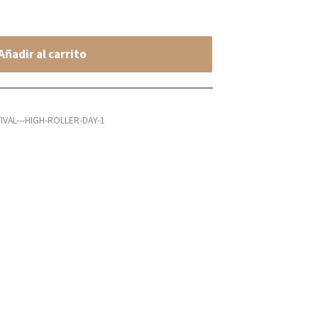
Añadir al carrito
IVAL---HIGH-ROLLER-DAY-1