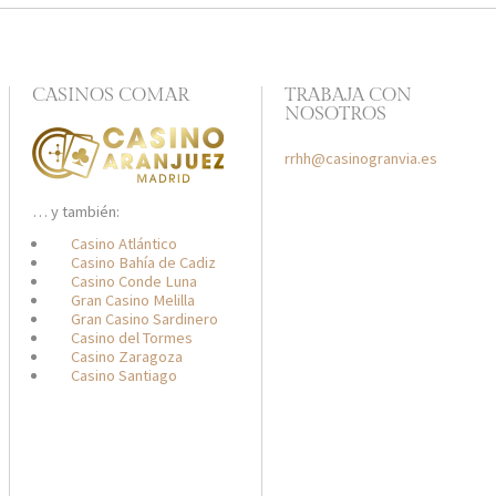
CASINOS COMAR
TRABAJA CON
NOSOTROS
rrhh@casinogranvia.es
… y también:
Casino Atlántico
Casino Bahía de Cadiz
Casino Conde Luna
Gran Casino Melilla
Gran Casino Sardinero
Casino del Tormes
Casino Zaragoza
Casino Santiago