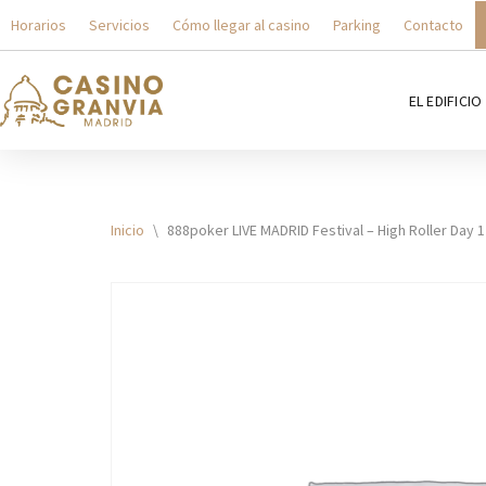
Horarios
Servicios
Cómo llegar al casino
Parking
Contacto
Saltar
al
EL EDIFICIO
contenido
Inicio
\
888poker LIVE MADRID Festival – High Roller Day 1