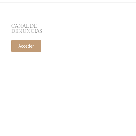
CANAL DE
DENUNCIAS
Acceder