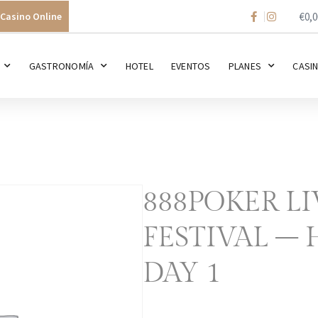
€
0,0
Casino Online
GASTRONOMÍA
HOTEL
EVENTOS
PLANES
CASI
888POKER L
FESTIVAL –
DAY 1