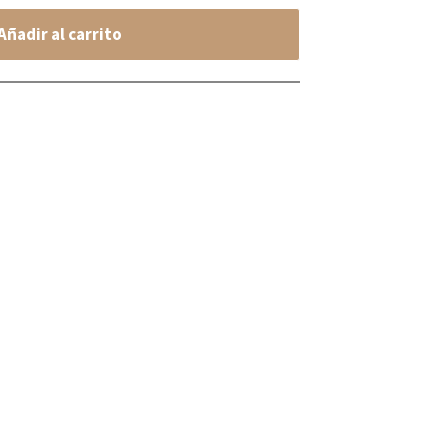
Añadir al carrito