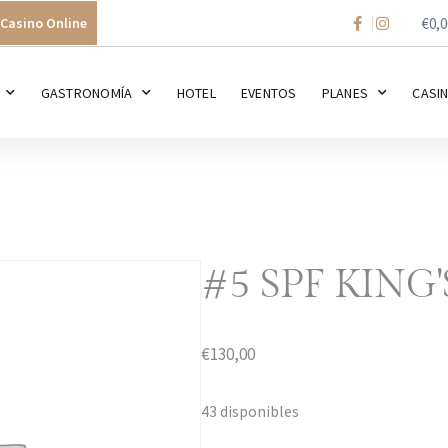
€
0,0
Casino Online
GASTRONOMÍA
HOTEL
EVENTOS
PLANES
CASI
#5 SPF KING'
€
130,00
43 disponibles