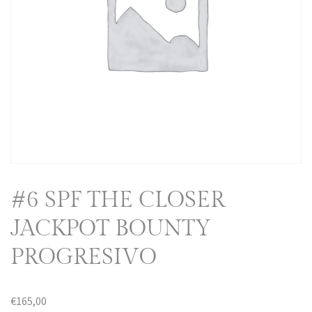
#6 SPF THE CLOSER
JACKPOT BOUNTY
PROGRESIVO
€
165,00