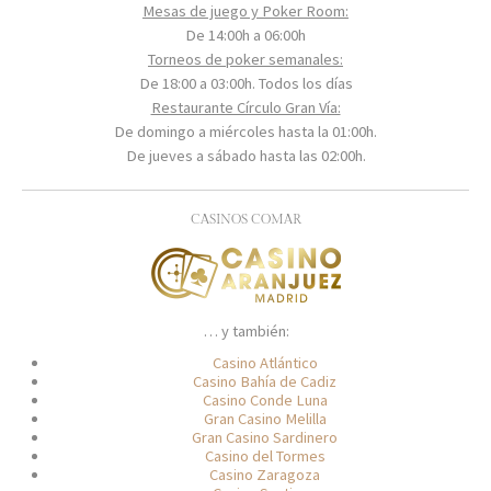
Mesas de juego y Poker Room:
De 14:00h a 06:00h
Torneos de poker semanales:
De 18:00 a 03:00h. Todos los días
Restaurante Círculo Gran Vía:
De domingo a miércoles hasta la 01:00h.
De jueves a sábado hasta las 02:00h.
CASINOS COMAR
… y también:
Casino Atlántico
Casino Bahía de Cadiz
Casino Conde Luna
Gran Casino Melilla
Gran Casino Sardinero
Casino del Tormes
Casino Zaragoza