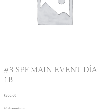
#3 SPF MAIN EVENT DÍA
1B
€
300,00
50 disponibles