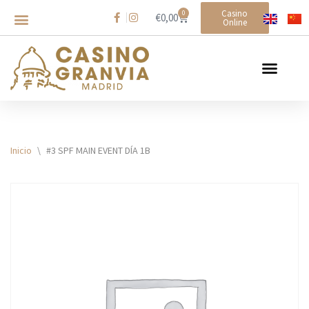
Casino
0
€
0,00
Online
Saltar
al
contenido
Inicio
\
#3 SPF MAIN EVENT DÍA 1B