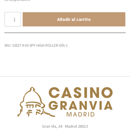
Añadir al carrito
SKU:
52027-9-#2-SPF-HIGH-ROLLER-DÍA-1
Gran Vía, 24 · Madrid 28013