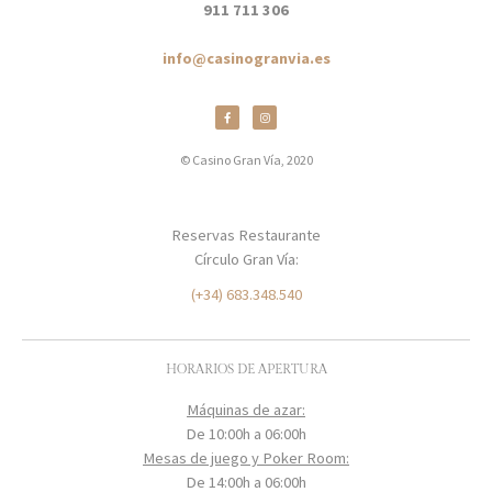
911 711 306
info@casinogranvia.es
© Casino Gran Vía, 2020
Reservas Restaurante
Círculo Gran Vía:
(+34) 683.348.540
HORARIOS DE APERTURA
Máquinas de azar:
De 10:00h a 06:00h
Mesas de juego y Poker Room:
De 14:00h a 06:00h