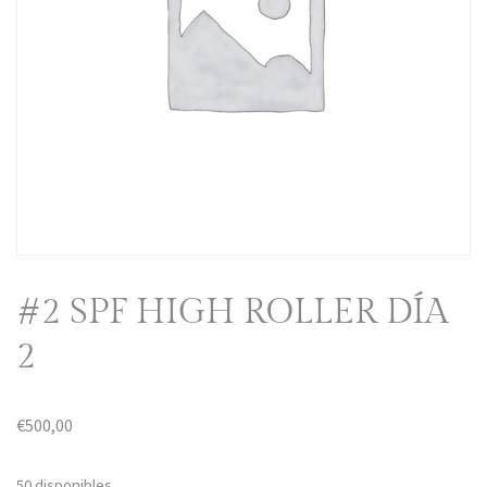
#2 SPF HIGH ROLLER DÍA
2
€
500,00
50 disponibles