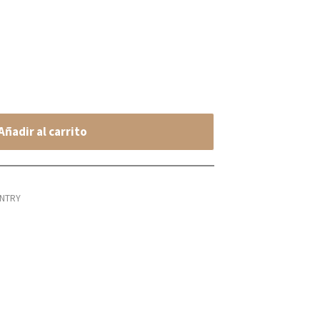
Añadir al carrito
ENTRY