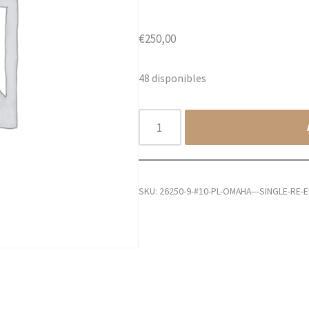
€
250,00
48 disponibles
SKU:
26250-9-#10-PL-OMAHA---SINGLE-RE-